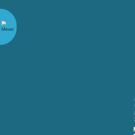
Комментарий
*
Имя
*
Email
*
Сайт
Сохранить моё имя, email и адрес сайта в этом
браузере для последующих моих комментариев.