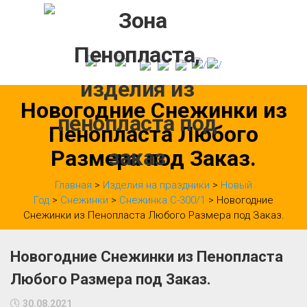
Skip
to
content
Новогодние Снежинки из
Пенопласта Любого
Размера под Заказ.
Главная
>
Изделия на праздники
>
Новый
Год
>
Снежинки
>
Снежинка С-300/1
> Новогодние
Снежинки из Пенопласта Любого Размера под Заказ.
Новогодние Снежинки из Пенопласта
Любого Размера под Заказ.
30.08.2021