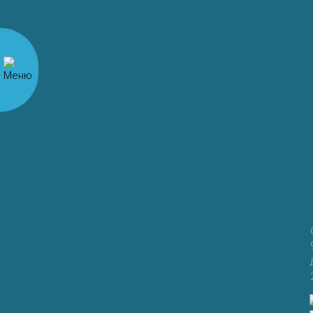
Комментарий
*
Имя
*
Email
*
Сайт
Сохранить моё имя, email и адрес сайта в этом
браузере для последующих моих комментариев.