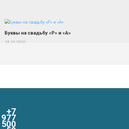
Буквы на свадьбу «Р» и «А»
18.10.2020
Email
*
+7
977
500