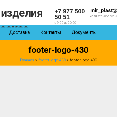
mir_plast@
+7 977 500
50 51
если есть вопросы
с 9:00 до 20:00
Доставка
Контакты
Документы
footer-logo-430
Главная
>
footer-logo-430
> footer-logo-430