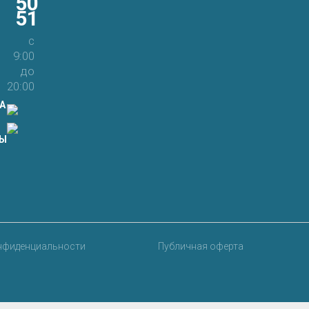
50
51
браузере для последующих моих комментариев.
с
9:00
до
20:00
А
ТЫ
нфиденциальности
Публичная оферта