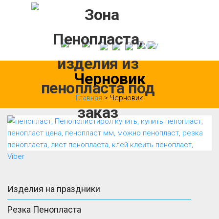
Skip
to
content
Черновик
Главная
> Черновик
Viber
Изделия на праздники
Резка Пенопласта