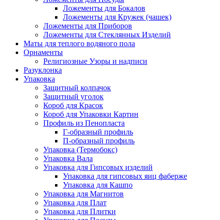
Ложементы для Бокалов
Ложементы для Кружек (чашек)
Ложементы для Приборов
Ложементы для Стеклянных Изделий
Маты для теплого водяного пола
Орнаменты
Религиозные Узоры и надписи
Разуклонка
Упаковка
Защитный колпачок
Защитный уголок
Короб для Красок
Короб для Упаковки Картин
Профиль из Пенопласта
Г-образный профиль
П-образный профиль
Упаковка (Термобокс)
Упаковка Вала
Упаковка для Гипсовых изделий
Упаковка для гипсовых яиц фаберже
Упаковка для Кашпо
Упаковка для Магнитов
Упаковка для Плат
Упаковка для Плитки