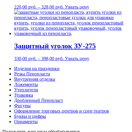
220,00
р
уб.
–
328,00
р
уб.
Узнать цену
Защитный уголок ЗУ-275
330,00
р
уб.
–
398,00
р
уб.
Узнать цену
Изделия на праздники
Резка Пенопласта
Внутренняя отделка
Ложементы
Утеплители
Упаковка
Дробленный Пенопласт
Фигуры
Оформление торговых центров и сцен театров
Буквы и цифры
Орнаменты
Подождите, ваш заказ обрабатывается