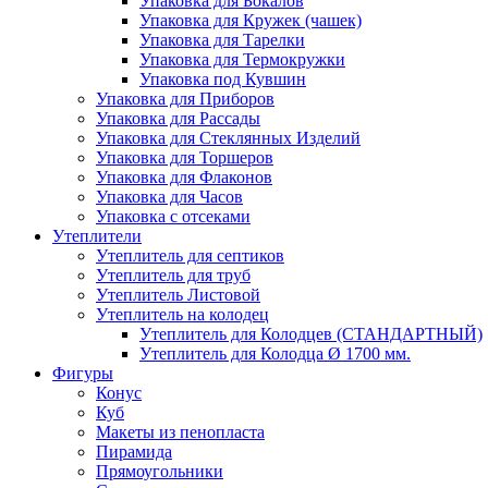
Упаковка для Бокалов
Упаковка для Кружек (чашек)
Упаковка для Тарелки
Упаковка для Термокружки
Упаковка под Кувшин
Упаковка для Приборов
Упаковка для Рассады
Упаковка для Стеклянных Изделий
Упаковка для Торшеров
Упаковка для Флаконов
Упаковка для Часов
Упаковка с отсеками
Утеплители
Утеплитель для септиков
Утеплитель для труб
Утеплитель Листовой
Утеплитель на колодец
Утeплитель для Колодцев (СТАНДАРТНЫЙ)
Утеплитель для Колодца Ø 1700 мм.
Фигуры
Конус
Куб
Макеты из пенопласта
Пирамида
Прямоугольники