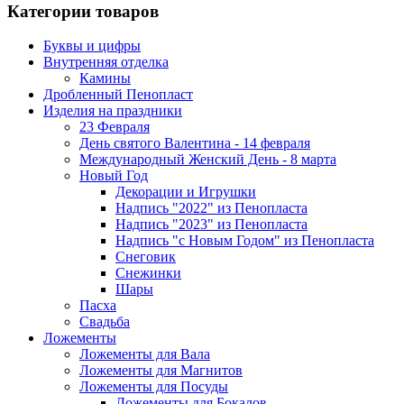
Категории товаров
Буквы и цифры
Внутренняя отделка
Камины
Дробленный Пенопласт
Изделия на праздники
23 Февраля
День святого Валентина - 14 февраля
Международный Женский День - 8 марта
Новый Год
Декорации и Игрушки
Надпись "2022" из Пенопласта
Надпись "2023" из Пенопласта
Надпись "с Новым Годом" из Пенопласта
Снеговик
Снежинки
Шары
Пасха
Свадьба
Ложементы
Ложементы для Вала
Ложементы для Магнитов
Ложементы для Посуды
Ложементы для Бокалов