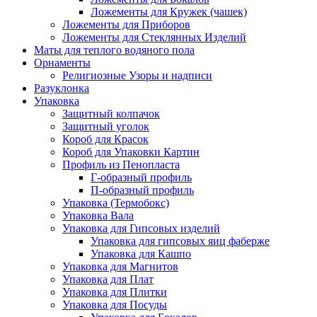
Ложементы для Кружек (чашек)
Ложементы для Приборов
Ложементы для Стеклянных Изделий
Маты для теплого водяного пола
Орнаменты
Религиозные Узоры и надписи
Разуклонка
Упаковка
Защитный колпачок
Защитный уголок
Короб для Красок
Короб для Упаковки Картин
Профиль из Пенопласта
Г-образный профиль
П-образный профиль
Упаковка (Термобокс)
Упаковка Вала
Упаковка для Гипсовых изделий
Упаковка для гипсовых яиц фаберже
Упаковка для Кашпо
Упаковка для Магнитов
Упаковка для Плат
Упаковка для Плитки
Упаковка для Посуды