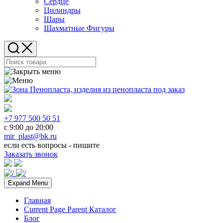
Сердце
Цилиндры
Шары
Шахматные Фигуры
+7 977 500 50 51
с 9:00 до 20:00
mir_plast@bk.ru
если есть вопросы - пишите
Заказать звонок
Expand Menu
Главная
Current Page Parent
Каталог
Блог