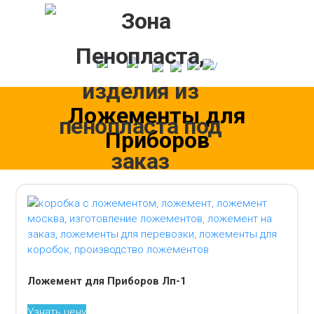
Skip
to
content
Ложементы для
Приборов
Ложемент для Приборов Лп-1
Узнать цену