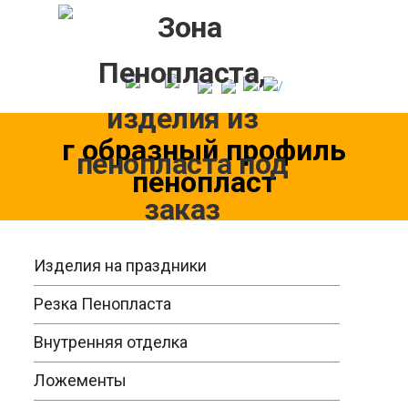
Skip
to
content
г образный профиль
пенопласт
Изделия на праздники
Резка Пенопласта
Внутренняя отделка
Ложементы