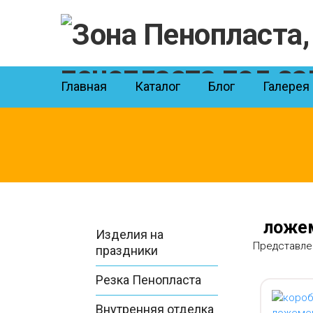
Skip
to
content
Главная
Каталог
Блог
Галерея
ложе
Изделия на
Представле
праздники
Резка Пенопласта
Внутренняя отделка