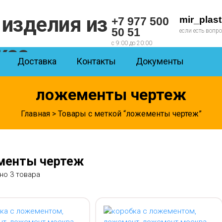
mir_plas
+7 977 500
50 51
если есть вопр
с 9:00 до 20:00
Доставка
Контакты
Документы
ложементы чертеж
Главная
> Товары с меткой “ложементы чертеж”
менты чертеж
но 3 товара