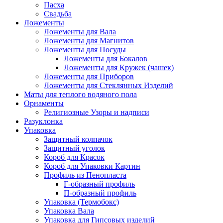
Пасха
Свадьба
Ложементы
Ложементы для Вала
Ложементы для Магнитов
Ложементы для Посуды
Ложементы для Бокалов
Ложементы для Кружек (чашек)
Ложементы для Приборов
Ложементы для Стеклянных Изделий
Маты для теплого водяного пола
Орнаменты
Религиозные Узоры и надписи
Разуклонка
Упаковка
Защитный колпачок
Защитный уголок
Короб для Красок
Короб для Упаковки Картин
Профиль из Пенопласта
Г-образный профиль
П-образный профиль
Упаковка (Термобокс)
Упаковка Вала
Упаковка для Гипсовых изделий