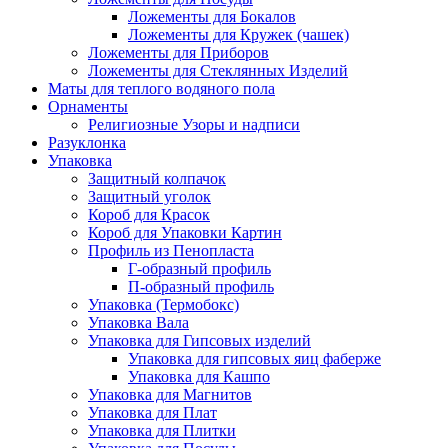
Ложементы для Бокалов
Ложементы для Кружек (чашек)
Ложементы для Приборов
Ложементы для Стеклянных Изделий
Маты для теплого водяного пола
Орнаменты
Религиозные Узоры и надписи
Разуклонка
Упаковка
Защитный колпачок
Защитный уголок
Короб для Красок
Короб для Упаковки Картин
Профиль из Пенопласта
Г-образный профиль
П-образный профиль
Упаковка (Термобокс)
Упаковка Вала
Упаковка для Гипсовых изделий
Упаковка для гипсовых яиц фаберже
Упаковка для Кашпо
Упаковка для Магнитов
Упаковка для Плат
Упаковка для Плитки