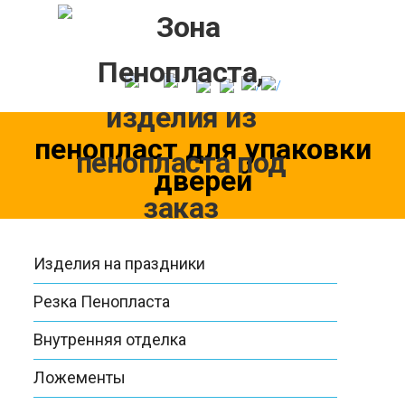
Skip
to
content
пенопласт для упаковки
дверей
Изделия на праздники
Резка Пенопласта
Внутренняя отделка
Ложементы