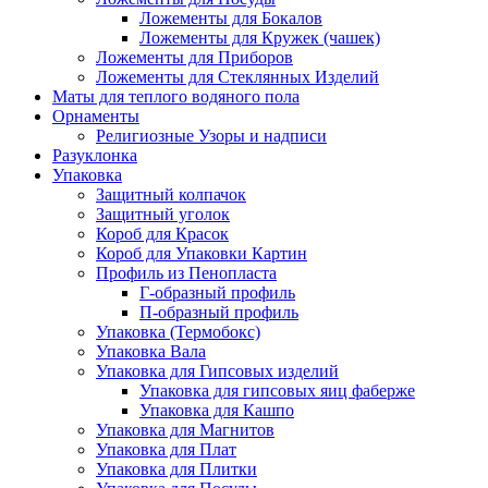
Ложементы для Бокалов
Ложементы для Кружек (чашек)
Ложементы для Приборов
Ложементы для Стеклянных Изделий
Маты для теплого водяного пола
Орнаменты
Религиозные Узоры и надписи
Разуклонка
Упаковка
Защитный колпачок
Защитный уголок
Короб для Красок
Короб для Упаковки Картин
Профиль из Пенопласта
Г-образный профиль
П-образный профиль
Упаковка (Термобокс)
Упаковка Вала
Упаковка для Гипсовых изделий
Упаковка для гипсовых яиц фаберже
Упаковка для Кашпо
Упаковка для Магнитов
Упаковка для Плат
Упаковка для Плитки