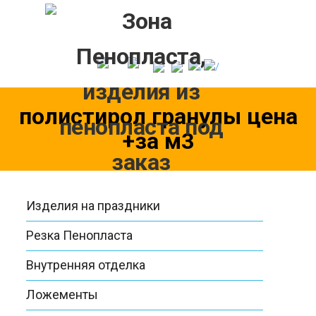
Skip
to
content
полистирол гранулы цена
+за м3
Изделия на праздники
Резка Пенопласта
Внутренняя отделка
Ложементы