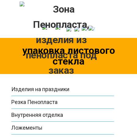
Skip
to
content
упаковка листового
стекла
Изделия на праздники
Резка Пенопласта
Внутренняя отделка
Ложементы