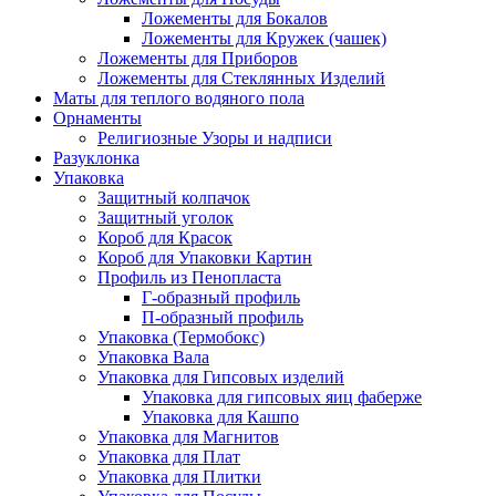
Ложементы для Бокалов
Ложементы для Кружек (чашек)
Ложементы для Приборов
Ложементы для Стеклянных Изделий
Маты для теплого водяного пола
Орнаменты
Религиозные Узоры и надписи
Разуклонка
Упаковка
Защитный колпачок
Защитный уголок
Короб для Красок
Короб для Упаковки Картин
Профиль из Пенопласта
Г-образный профиль
П-образный профиль
Упаковка (Термобокс)
Упаковка Вала
Упаковка для Гипсовых изделий
Упаковка для гипсовых яиц фаберже
Упаковка для Кашпо
Упаковка для Магнитов
Упаковка для Плат
Упаковка для Плитки