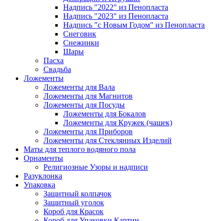
Надпись "2022" из Пенопласта
Надпись "2023" из Пенопласта
Надпись "с Новым Годом" из Пенопласта
Снеговик
Снежинки
Шары
Пасха
Свадьба
Ложементы
Ложементы для Вала
Ложементы для Магнитов
Ложементы для Посуды
Ложементы для Бокалов
Ложементы для Кружек (чашек)
Ложементы для Приборов
Ложементы для Стеклянных Изделий
Маты для теплого водяного пола
Орнаменты
Религиозные Узоры и надписи
Разуклонка
Упаковка
Защитный колпачок
Защитный уголок
Короб для Красок
Короб для Упаковки Картин