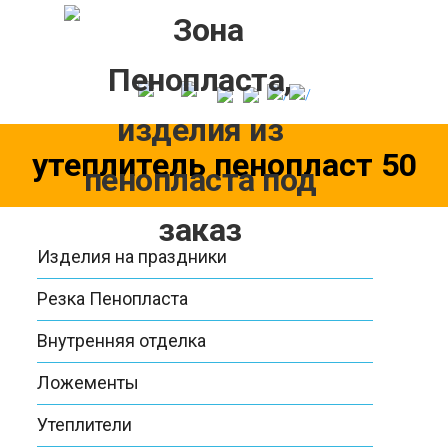
Skip
to
content
утеплитель пенопласт 50
Изделия на праздники
Резка Пенопласта
Внутренняя отделка
Ложементы
Утеплители