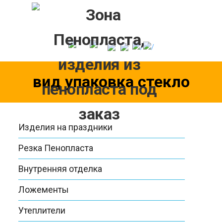
Skip
to
content
вид упаковка стекло
Изделия на праздники
Резка Пенопласта
Внутренняя отделка
Ложементы
Утеплители