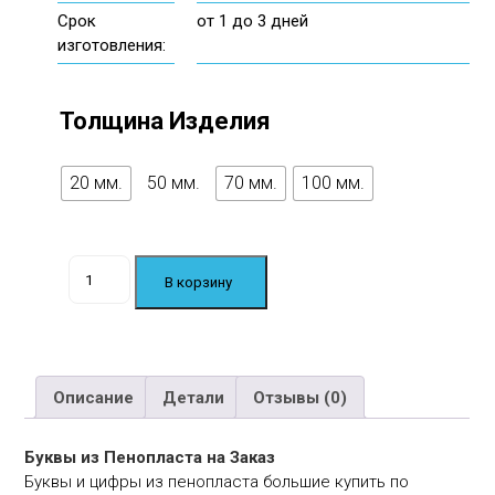
Срок
от 1 до 3 дней
изготовления:
Толщина Изделия
20 мм.
50 мм.
70 мм.
100 мм.
Количество
В корзину
товара
Буквы
и
Цифры
↕200мм.
Описание
Детали
Отзывы (0)
Буквы из Пенопласта на Заказ
Буквы и цифры из пенопласта большие купить по