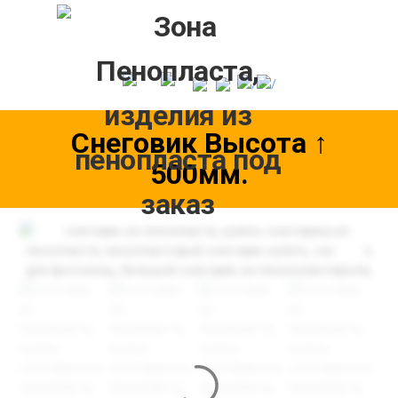
Skip
to
content
Снеговик Высота ↑
500мм.