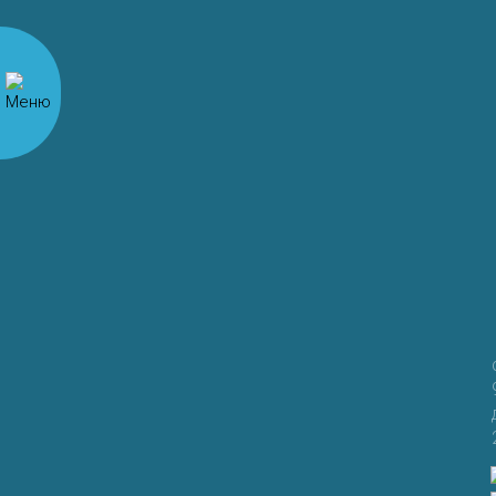
Имя
*
Email
*
Сайт
Сохранить моё имя, email и адрес сайта в этом
браузере для последующих моих комментариев.