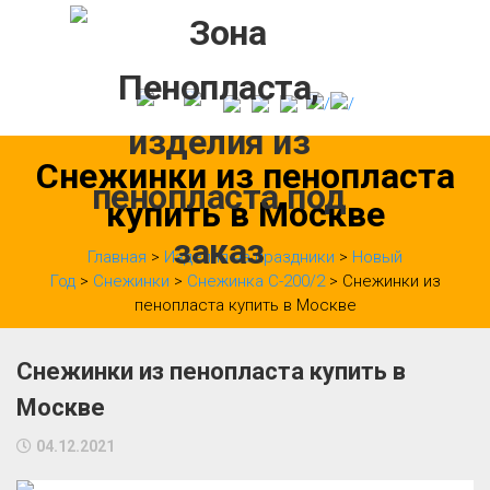
Skip
to
content
Снежинки из пенопласта
купить в Москве
Главная
>
Изделия на праздники
>
Новый
Год
>
Снежинки
>
Снежинка С-200/2
> Снежинки из
пенопласта купить в Москве
Снежинки из пенопласта купить в
Москве
04.12.2021