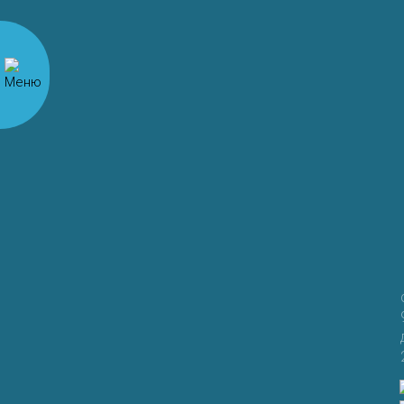
Имя
*
Email
*
Сайт
Сохранить моё имя, email и адрес сайта в этом
браузере для последующих моих комментариев.