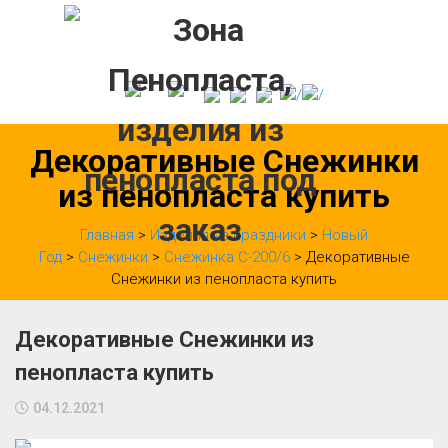
Skip
to
content
Декоративные Снежинки
из пенопласта купить
Главная
>
Изделия на праздники
>
Новый
Год
>
Снежинки
>
Снежинка С-200/6
> Декоративные
Снежинки из пенопласта купить
Декоративные Снежинки из
пенопласта купить
04.12.2021