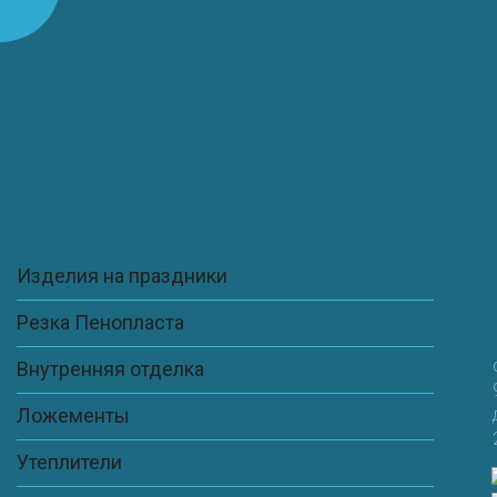
Сайт
Сохранить моё имя, email и адрес сайта в этом
браузере для последующих моих комментариев.
Изделия на праздники
Резка Пенопласта
Внутренняя отделка
Ложементы
Утеплители