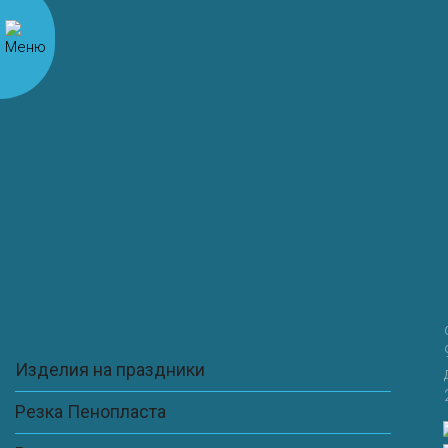
Имя
*
Email
*
Сайт
Сохранить моё имя, email и адрес сайта в этом
браузере для последующих моих комментариев.
Изделия на праздники
Резка Пенопласта