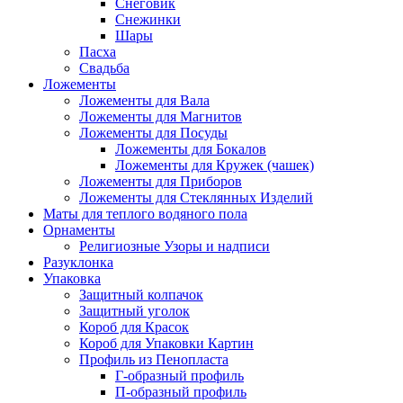
Снеговик
Снежинки
Шары
Пасха
Свадьба
Ложементы
Ложементы для Вала
Ложементы для Магнитов
Ложементы для Посуды
Ложементы для Бокалов
Ложементы для Кружек (чашек)
Ложементы для Приборов
Ложементы для Стеклянных Изделий
Маты для теплого водяного пола
Орнаменты
Религиозные Узоры и надписи
Разуклонка
Упаковка
Защитный колпачок
Защитный уголок
Короб для Красок
Короб для Упаковки Картин
Профиль из Пенопласта
Г-образный профиль
П-образный профиль