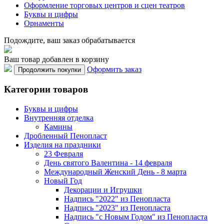
Оформление торговых центров и сцен театров
Буквы и цифры
Орнаменты
Подождите, ваш заказ обрабатывается
Ваш товар добавлен в корзину
Оформить заказ
Продолжить покупки
Категории товаров
Буквы и цифры
Внутренняя отделка
Камины
Дробленный Пенопласт
Изделия на праздники
23 Февраля
День святого Валентина - 14 февраля
Международный Женский День - 8 марта
Новый Год
Декорации и Игрушки
Надпись "2022" из Пенопласта
Надпись "2023" из Пенопласта
Надпись "с Новым Годом" из Пенопласта