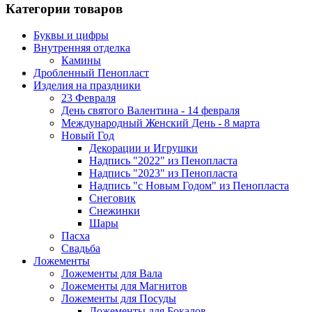
Категории товаров
Буквы и цифры
Внутренняя отделка
Камины
Дробленный Пенопласт
Изделия на праздники
23 Февраля
День святого Валентина - 14 февраля
Международный Женский День - 8 марта
Новый Год
Декорации и Игрушки
Надпись "2022" из Пенопласта
Надпись "2023" из Пенопласта
Надпись "с Новым Годом" из Пенопласта
Снеговик
Снежинки
Шары
Пасха
Свадьба
Ложементы
Ложементы для Вала
Ложементы для Магнитов
Ложементы для Посуды
Ложементы для Бокалов