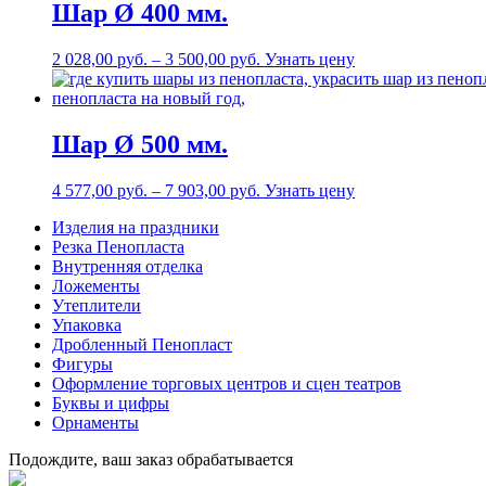
Шар Ø 400 мм.
2 028,00
р
уб.
–
3 500,00
р
уб.
Узнать цену
Шар Ø 500 мм.
4 577,00
р
уб.
–
7 903,00
р
уб.
Узнать цену
Изделия на праздники
Резка Пенопласта
Внутренняя отделка
Ложементы
Утеплители
Упаковка
Дробленный Пенопласт
Фигуры
Оформление торговых центров и сцен театров
Буквы и цифры
Орнаменты
Подождите, ваш заказ обрабатывается