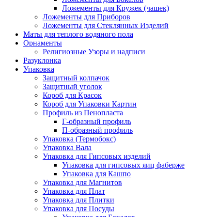
Ложементы для Кружек (чашек)
Ложементы для Приборов
Ложементы для Стеклянных Изделий
Маты для теплого водяного пола
Орнаменты
Религиозные Узоры и надписи
Разуклонка
Упаковка
Защитный колпачок
Защитный уголок
Короб для Красок
Короб для Упаковки Картин
Профиль из Пенопласта
Г-образный профиль
П-образный профиль
Упаковка (Термобокс)
Упаковка Вала
Упаковка для Гипсовых изделий
Упаковка для гипсовых яиц фаберже
Упаковка для Кашпо
Упаковка для Магнитов
Упаковка для Плат
Упаковка для Плитки
Упаковка для Посуды