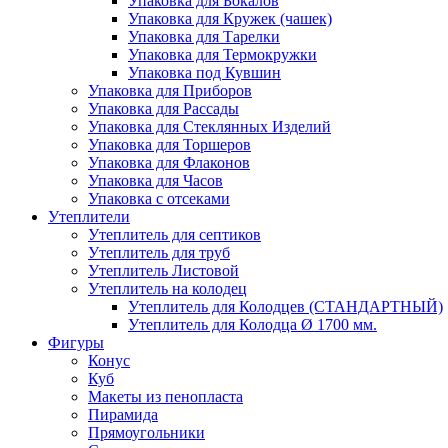
Упаковка для Бокалов
Упаковка для Кружек (чашек)
Упаковка для Тарелки
Упаковка для Термокружки
Упаковка под Кувшин
Упаковка для Приборов
Упаковка для Рассады
Упаковка для Стеклянных Изделий
Упаковка для Торшеров
Упаковка для Флаконов
Упаковка для Часов
Упаковка с отсеками
Утеплители
Утеплитель для септиков
Утеплитель для труб
Утеплитель Листовой
Утеплитель на колодец
Утeплитель для Колодцев (СТАНДАРТНЫЙ)
Утеплитель для Колодца Ø 1700 мм.
Фигуры
Конус
Куб
Макеты из пенопласта
Пирамида
Прямоугольники