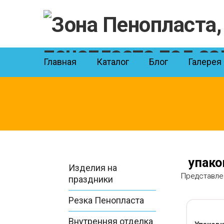
Skip
to
content
Главная
Каталог
Блог
Галерея
упако
Изделия на
Представле
праздники
Резка Пенопласта
Внутренняя отделка