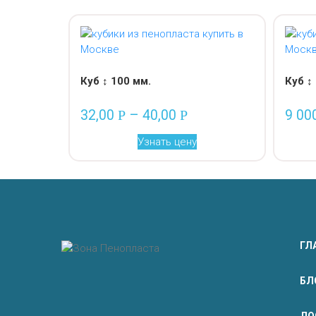
Куб ↕ 100 мм.
Куб ↕
32,00
–
40,00
9 00
Р
Р
Узнать цену
ГЛ
БЛ