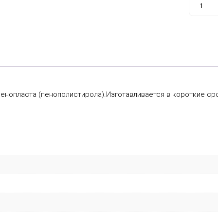
товара
Куб
↕
200
мм.
пенопласта (пенополистирола).Изготавливается в короткие ср