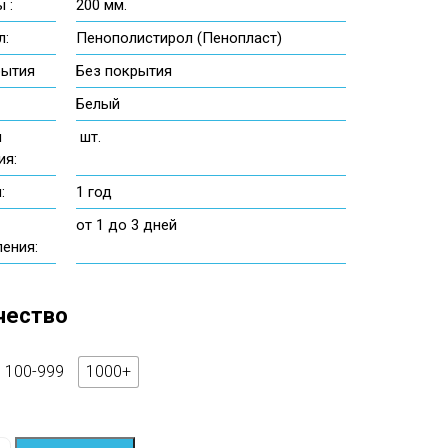
 :
200 мм.
л:
Пенополистирол (Пенопласт)
рытия
Без покрытия
Белый
ы
шт.
ия:
:
1 год
от 1 до 3 дней
ления:
чество
100-999
1000+
тво