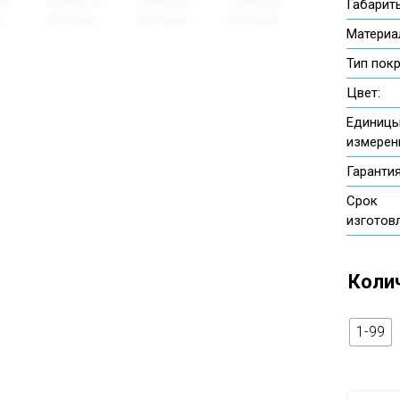
Габариты
Материа
Тип пок
Цвет:
Единиц
измерен
Гарантия
Срок
изготов
Коли
1-99
Количес