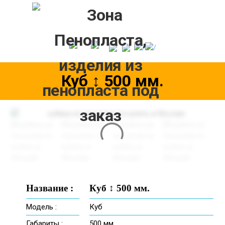
Skip
to
content
Куб ↕ 500 мм.
Название :
Куб ↕ 500 мм.
Модель :
Куб
Габариты :
500 мм.