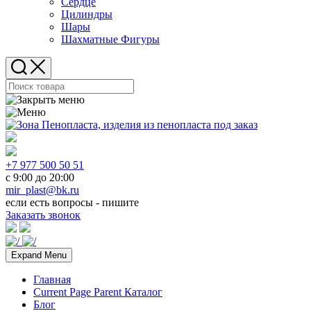
Сердце
Цилиндры
Шары
Шахматные Фигуры
+7 977 500 50 51
с 9:00 до 20:00
mir_plast@bk.ru
если есть вопросы - пишите
Заказать звонок
Expand Menu
Главная
Current Page Parent
Каталог
Блог