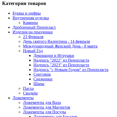
Категории товаров
Буквы и цифры
Внутренняя отделка
Камины
Дробленный Пенопласт
Изделия на праздники
23 Февраля
День святого Валентина - 14 февраля
Международный Женский День - 8 марта
Новый Год
Декорации и Игрушки
Надпись "2022" из Пенопласта
Надпись "2023" из Пенопласта
Надпись "с Новым Годом" из Пенопласта
Снеговик
Снежинки
Шары
Пасха
Свадьба
Ложементы
Ложементы для Вала
Ложементы для Магнитов
Ложементы для Посуды
Ложементы для Бокалов