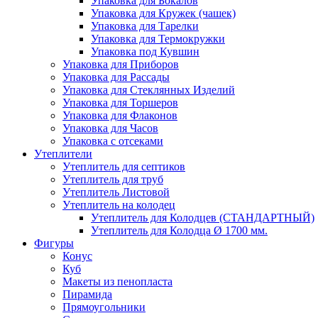
Упаковка для Бокалов
Упаковка для Кружек (чашек)
Упаковка для Тарелки
Упаковка для Термокружки
Упаковка под Кувшин
Упаковка для Приборов
Упаковка для Рассады
Упаковка для Стеклянных Изделий
Упаковка для Торшеров
Упаковка для Флаконов
Упаковка для Часов
Упаковка с отсеками
Утеплители
Утеплитель для септиков
Утеплитель для труб
Утеплитель Листовой
Утеплитель на колодец
Утeплитель для Колодцев (СТАНДАРТНЫЙ)
Утеплитель для Колодца Ø 1700 мм.
Фигуры
Конус
Куб
Макеты из пенопласта
Пирамида
Прямоугольники