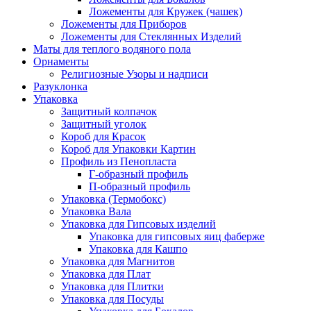
Ложементы для Кружек (чашек)
Ложементы для Приборов
Ложементы для Стеклянных Изделий
Маты для теплого водяного пола
Орнаменты
Религиозные Узоры и надписи
Разуклонка
Упаковка
Защитный колпачок
Защитный уголок
Короб для Красок
Короб для Упаковки Картин
Профиль из Пенопласта
Г-образный профиль
П-образный профиль
Упаковка (Термобокс)
Упаковка Вала
Упаковка для Гипсовых изделий
Упаковка для гипсовых яиц фаберже
Упаковка для Кашпо
Упаковка для Магнитов
Упаковка для Плат
Упаковка для Плитки
Упаковка для Посуды