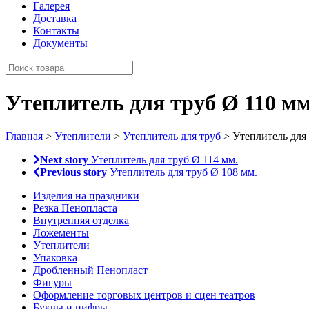
Галерея
Доставка
Контакты
Документы
Утеплитель для труб Ø 110 мм
Главная
>
Утеплители
>
Утеплитель для труб
> Утеплитель для 
Next story
Утеплитель для труб Ø 114 мм.
Previous story
Утеплитель для труб Ø 108 мм.
Изделия на праздники
Резка Пенопласта
Внутренняя отделка
Ложементы
Утеплители
Упаковка
Дробленный Пенопласт
Фигуры
Оформление торговых центров и сцен театров
Буквы и цифры