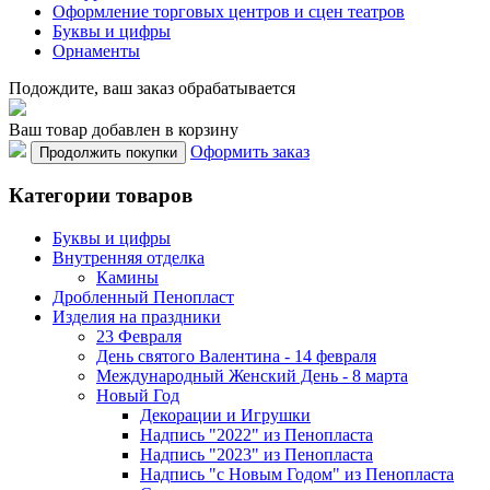
Оформление торговых центров и сцен театров
Буквы и цифры
Орнаменты
Подождите, ваш заказ обрабатывается
Ваш товар добавлен в корзину
Оформить заказ
Продолжить покупки
Категории товаров
Буквы и цифры
Внутренняя отделка
Камины
Дробленный Пенопласт
Изделия на праздники
23 Февраля
День святого Валентина - 14 февраля
Международный Женский День - 8 марта
Новый Год
Декорации и Игрушки
Надпись "2022" из Пенопласта
Надпись "2023" из Пенопласта
Надпись "с Новым Годом" из Пенопласта