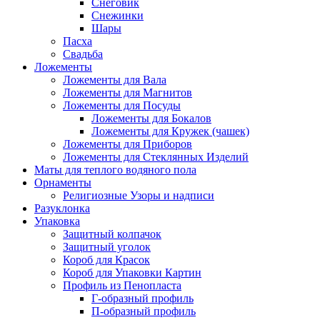
Снеговик
Снежинки
Шары
Пасха
Свадьба
Ложементы
Ложементы для Вала
Ложементы для Магнитов
Ложементы для Посуды
Ложементы для Бокалов
Ложементы для Кружек (чашек)
Ложементы для Приборов
Ложементы для Стеклянных Изделий
Маты для теплого водяного пола
Орнаменты
Религиозные Узоры и надписи
Разуклонка
Упаковка
Защитный колпачок
Защитный уголок
Короб для Красок
Короб для Упаковки Картин
Профиль из Пенопласта
Г-образный профиль
П-образный профиль