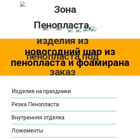
Skip
to
content
новогодний шар из
пенопласта и фоамирана
Изделия на праздники
Резка Пенопласта
Внутренняя отделка
Ложементы