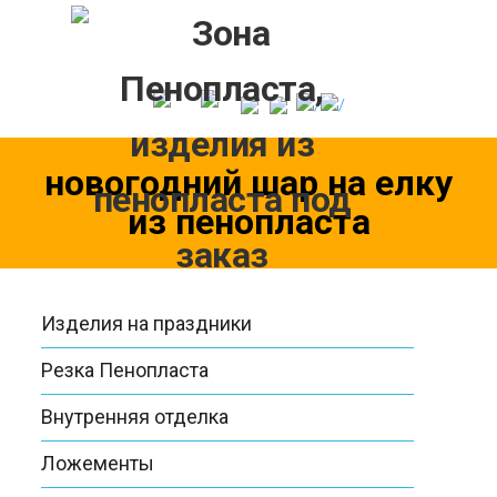
Skip
to
content
новогодний шар на елку
из пенопласта
Изделия на праздники
Резка Пенопласта
Внутренняя отделка
Ложементы