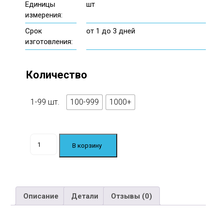
Единицы
шт
измерения:
Срок
от 1 до 3 дней
изготовления:
Количество
1-99 шт.
100-999
1000+
Количество
В корзину
товара
Упаковка
для
Стакана
Ус-1
Описание
Детали
Отзывы (0)