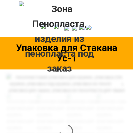
Skip
to
content
Упаковка для Стакана
Ус-1