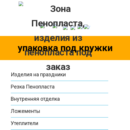
Skip
to
content
упаковка под кружки
Изделия на праздники
Резка Пенопласта
Внутренняя отделка
Ложементы
Утеплители